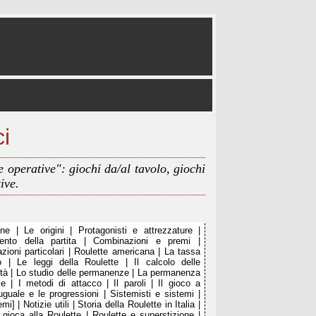
i
e operative": giochi da/al tavolo, giochi
ive.
one | Le origini | Protagonisti e attrezzature |
ento della partita | Combinazioni e premi |
ioni particolari | Roulette americana | La tassa
o | Le leggi della Roulette | Il calcolo delle
ità | Lo studio delle permanenze | La permanenza
e | I metodi di attacco | Il paroli | Il gioco a
guale e le progressioni | Sistemisti e sistemi |
mi] | Notizie utili | Storia della Roulette in Italia |
gioca alla Roulette | Roulette e superstizione |