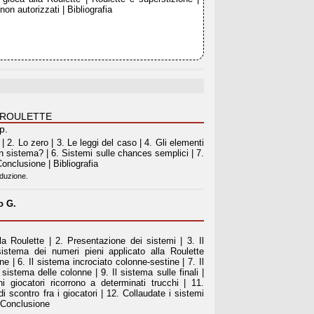
non autorizzati | Bibliografia
A ROULETTE
p.
| 2. Lo zero | 3. Le leggi del caso | 4. Gli elementi
n sistema? | 6. Sistemi sulle chances semplici | 7.
onclusione | Bibliografia
aduzione.
o G.
a Roulette | 2. Presentazione dei sistemi | 3. Il
sistema dei numeri pieni applicato alla Roulette
e | 6. Il sistema incrociato colonne-sestine | 7. Il
sistema delle colonne | 9. Il sistema sulle finali |
giocatori ricorrono a determinati trucchi | 11.
 scontro fra i giocatori | 12. Collaudate i sistemi
 Conclusione