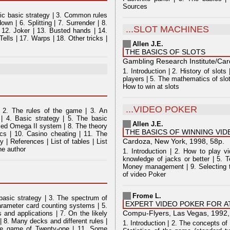
Sources
eric basic strategy | 3. Common rules
own | 6. Splitting | 7. Surrender | 8.
...SLOT MACHINES
| 12. Joker | 13. Busted hands | 14.
ells | 17. Warps | 18. Other tricks |
Allen J.E.
THE BASICS OF SLOTS
Gambling Research Institute/Car
1. Introduction | 2. History of slot
players | 5. The mathematics of slots
How to win at slots
...VIDEO POKER
| 2. The rules of the game | 3. An
 | 4. Basic strategy | 5. The basic
Allen J.E.
ed Omega II system | 8. The theory
THE BASICS OF WINNING VI
ics | 10. Casino cheating | 11. The
Cardoza, New York, 1998, 58p.
| References | List of tables | List
the author
1. Introduction | 2. How to play v
knowledge of jacks or better | 5. T
Money management | 9. Selecting th
of video Poker
Frome L.
 basic strategy | 3. The spectrum of
EXPERT VIDEO POKER FOR A
parameter card counting systems | 5.
Compu-Flyers, Las Vegas, 1992,
 and applications | 7. On the likely
 8. Many decks and different rules |
1. Introduction | 2. The concepts of
 the game of Twenty-one | 11. Some