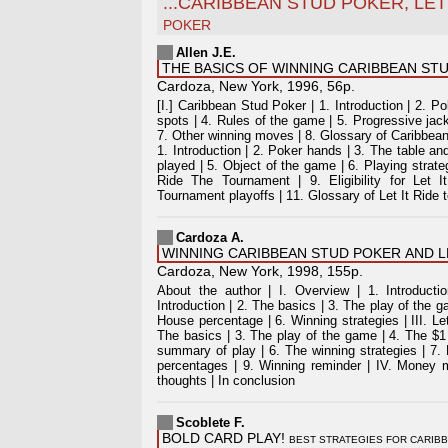
...CARIBBEAN STUD POKER, LET 
POKER
Allen J.E.
THE BASICS OF WINNING CARIBBEAN STU
Cardoza, New York, 1996, 56p.
[I.] Caribbean Stud Poker | 1. Introduction | 2. P
spots | 4. Rules of the game | 5. Progressive jack
7. Other winning moves | 8. Glossary of Caribbean S
1. Introduction | 2. Poker hands | 3. The table an
played | 5. Object of the game | 6. Playing strate
Ride The Tournament | 9. Eligibility for Let
Tournament playoffs | 11. Glossary of Let It Ride 
Cardoza A.
WINNING CARIBBEAN STUD POKER AND LE
Cardoza, New York, 1998, 155p.
About the author | I. Overview | 1. Introducti
Introduction | 2. The basics | 3. The play of the g
House percentage | 6. Winning strategies | III. Let
The basics | 3. The play of the game | 4. The $1
summary of play | 6. The winning strategies | 7. 
percentages | 9. Winning reminder | IV. Money m
thoughts | In conclusion
Scoblete F.
BOLD CARD PLAY!
BEST STRATEGIES FOR CARIBBE