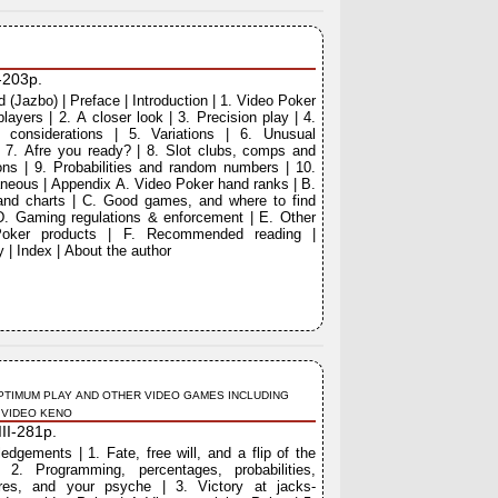
-203p.
 (Jazbo) | Preface | Introduction | 1. Video Poker
players | 2. A closer look | 3. Precision play | 4.
l considerations | 5. Variations | 6. Unusual
 7. Afre you ready? | 8. Slot clubs, comps and
ons | 9. Probabilities and random numbers | 10.
aneous | Appendix A. Video Poker hand ranks | B.
and charts | C. Good games, and where to find
D. Gaming regulations & enforcement | E. Other
Poker products | F. Recommended reading |
 | Index | About the author
PTIMUM PLAY AND OTHER VIDEO GAMES INCLUDING
 VIDEO KENO
II-281p.
dgements | 1. Fate, free will, and a flip of the
 2. Programming, percentages, probabilities,
res, and your psyche | 3. Victory at jacks-