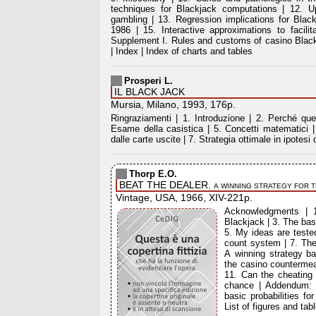
techniques for Blackjack computations | 12. Up
gambling | 13. Regression implications for Blac
1986 | 15. Interactive approximations to facili
Supplement I. Rules and customs of casino Black
| Index | Index of charts and tables
Prosperi L.
IL BLACK JACK
Mursia, Milano, 1993, 176p.
Ringraziamenti | 1. Introduzione | 2. Perché que
Esame della casistica | 5. Concetti matematici |
dalle carte uscite | 7. Strategia ottimale in ipotesi
Thorp E.O.
BEAT THE DEALER.
A WINNING STRATEGY FOR 
Vintage, USA, 1966, XIV-221p.
Acknowledgments | 1
Blackjack | 3. The basi
5. My ideas are teste
count system | 7. The
A winning strategy ba
the casino countermea
11. Can the cheating
chance | Addendum: 
basic probabilities f
List of figures and tab