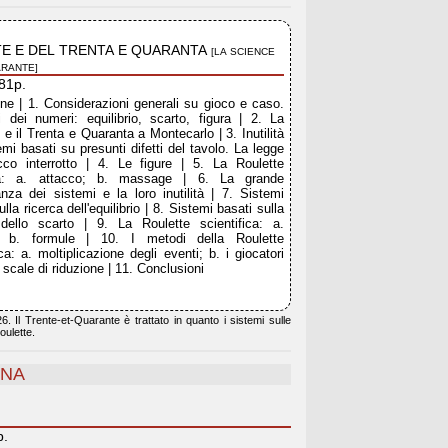
TE E DEL TRENTA E QUARANTA
[LA SCIENCE
ARANTE]
81p.
ne | 1. Considerazioni generali su gioco e caso.
i dei numeri: equilibrio, scarto, figura | 2. La
 e il Trenta e Quaranta a Montecarlo | 3. Inutilità
emi basati su presunti difetti del tavolo. La legge
tacco interrotto | 4. Le figure | 5. La Roulette
ca: a. attacco; b. massage | 6. La grande
nza dei sistemi e la loro inutilità | 7. Sistemi
ulla ricerca dell'equilibrio | 8. Sistemi basati sulla
 dello scarto | 9. La Roulette scientifica: a.
i; b. formule | 10. I metodi della Roulette
ica: a. moltiplicazione degli eventi; b. i giocatori
c. scale di riduzione | 11. Conclusioni
. Il Trente-et-Quarante è trattato in quanto i sistemi sulle
oulette.
ANA
p.