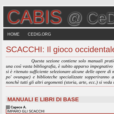
CABIS
@ Ce
HOME
CEDIG.ORG
SCACCHI: Il gioco occidental
Questa sezione contiene solo manuali prati
una così vasta bibliografia, è subito apparso impegnativo a
si è ritenuto sufficiente selezionare alcune delle opere di
po' ovunque) e biblioteche specializzate sopperiranno al
nonchè tutti gli altri argomenti (storia, arte, ecc.) si veda
MANUALI E LIBRI DI BASE
Capece A.
IMPARO GLI SCACCHI