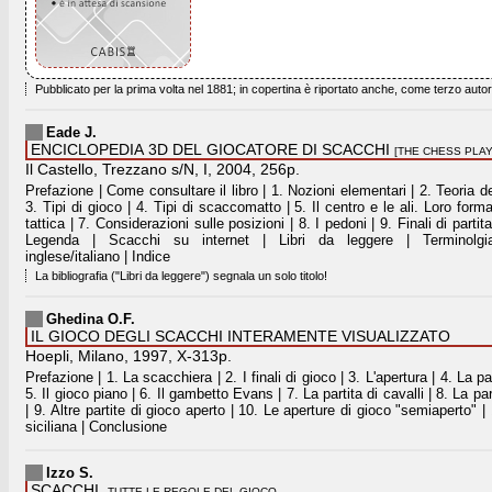
Pubblicato per la prima volta nel 1881; in copertina è riportato anche, come terzo auto
Eade J.
ENCICLOPEDIA 3D DEL GIOCATORE DI SCACCHI
[THE CHESS PLAY
Il Castello, Trezzano s/N, I, 2004, 256p.
Prefazione | Come consultare il libro | 1. Nozioni elementari | 2. Teoria de
3. Tipi di gioco | 4. Tipi di scaccomatto | 5. Il centro e le ali. Loro form
tattica | 7. Considerazioni sulle posizioni | 8. I pedoni | 9. Finali di partit
Legenda | Scacchi su internet | Libri da leggere | Terminolgia
inglese/italiano | Indice
La bibliografia ("Libri da leggere") segnala un solo titolo!
Ghedina O.F.
IL GIOCO DEGLI SCACCHI INTERAMENTE VISUALIZZATO
Hoepli, Milano, 1997, X-313p.
Prefazione | 1. La scacchiera | 2. I finali di gioco | 3. L'apertura | 4. La par
5. Il gioco piano | 6. Il gambetto Evans | 7. La partita di cavalli | 8. La pa
| 9. Altre partite di gioco aperto | 10. Le aperture di gioco "semiaperto" |
siciliana | Conclusione
Izzo S.
SCACCHI.
TUTTE LE REGOLE DEL GIOCO