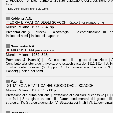
2. Riepilogo | 3. Dieci partite analizzate Valutazione della posizione e 
Indici
Due volumi riuniti in un solo tomo.
Koblentz A.N.
TEORIA E PRATICA DEGLI SCACCHI
[ŠKOLA ŠACHMATNOJ IGRY]
Mursia, Milano, 1977, VI-418p.
Presentazione (G. Porreca) | I. La strategia | II. La combinazione | III. Teori
Indice dei nomi | Indice delle aperture
Nimzowitsch A.
IL MIO SISTEMA
[MEIN SYSTEM]
Mursia, Milano, 1989, 343p.
Premessa (J. Hannak) | I. Gli elementi | II. Il gioco di posizione |
Contributo alla storia della rivoluzione scacchistica del 1911-1914 | B. 
lo stile contemporaneo (S. Luppi) | C. La carriera scacchistica di Ni
Hannak) | Indice dei nomi
Paoli E.
STRATEGIA E TATTICA NEL GIOCO DEGLI SCACCHI
Mursia, Milano, 1987, VIII-381p.
Prefazione alla prima edizione | Prefazione alle edizioni successive | I. | L
sue fasi | Strategia e tattica | II. Fattori fondamentali del gioco | III
strategia | IV. Strategia generale | V. Strategia dei finali | VI. La combinazi