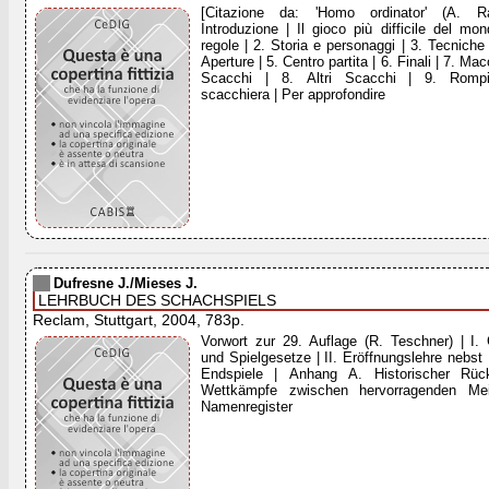
[Citazione da: 'Homo ordinator' (A. Ra
Introduzione | Il gioco più difficile del mo
regole | 2. Storia e personaggi | 3. Tecniche 
Aperture | 5. Centro partita | 6. Finali | 7. Mac
Scacchi | 8. Altri Scacchi | 9. Rompi
scacchiera | Per approfondire
Dufresne J./Mieses J.
LEHRBUCH DES SCHACHSPIELS
Reclam, Stuttgart, 2004, 783p.
Vorwort zur 29. Auflage (R. Teschner) | I.
und Spielgesetze | II. Eröffnungslehre nebst P
Endspiele | Anhang A. Historischer Rüc
Wettkämpfe zwischen hervorragenden Mei
Namenregister