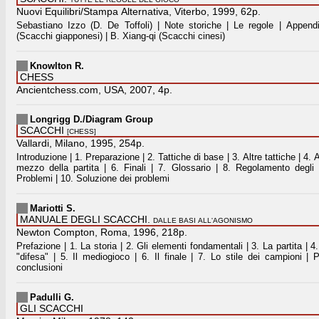
Nuovi Equilibri/Stampa Alternativa, Viterbo, 1999, 62p.
Sebastiano Izzo (D. De Toffoli) | Note storiche | Le regole | Append
(Scacchi giapponesi) | B. Xiang-qi (Scacchi cinesi)
Knowlton R.
CHESS
Ancientchess.com, USA, 2007, 4p.
Longrigg D./Diagram Group
SCACCHI
[CHESS]
Vallardi, Milano, 1995, 254p.
Introduzione | 1. Preparazione | 2. Tattiche di base | 3. Altre tattiche | 4. A
mezzo della partita | 6. Finali | 7. Glossario | 8. Regolamento degli
Problemi | 10. Soluzione dei problemi
Mariotti S.
MANUALE DEGLI SCACCHI.
DALLE BASI ALL'AGONISMO
Newton Compton, Roma, 1996, 218p.
Prefazione | 1. La storia | 2. Gli elementi fondamentali | 3. La partita | 4
"difesa" | 5. Il mediogioco | 6. Il finale | 7. Lo stile dei campioni | 
conclusioni
Padulli G.
GLI SCACCHI