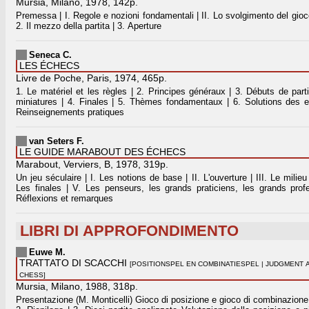
Mursia, Milano, 1978, 142p.
Premessa | I. Regole e nozioni fondamentali | II. Lo svolgimento del gioco |
2. Il mezzo della partita | 3. Aperture
Seneca C.
LES ÉCHECS
Livre de Poche, Paris, 1974, 465p.
1. Le matériel et les règles | 2. Principes généraux | 3. Débuts de parti
miniatures | 4. Finales | 5. Thèmes fondamentaux | 6. Solutions des e
Reinseignements pratiques
van Seters F.
LE GUIDE MARABOUT DES ÉCHECS
Marabout, Verviers, B, 1978, 319p.
Un jeu séculaire | I. Les notions de base | II. L'ouverture | III. Le milieu 
Les finales | V. Les penseurs, les grands praticiens, les grands prof
Réflexions et remarques
LIBRI DI APPROFONDIMENTO
Euwe M.
TRATTATO DI SCACCHI
[POSITIONSPEL EN COMBINATIESPEL | JUDGMENT 
CHESS]
Mursia, Milano, 1988, 318p.
Presentazione (M. Monticelli) Gioco di posizione e gioco di combinazione 