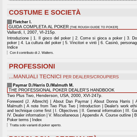
COSTUME E SOCIETÀ
Fletcher I.
GUIDA COMPLETA AL POKER
[THE ROUGH GUIDE TO POKER]
Vallardi, I, 2007, VI-215p.
Introduzione | 1. Il gioco del poker | 2. Come si gioca a poker | 3. D
poker | 4. La cultura del poker | 5. Vincitori e vinti | 6. Casinò, personag
Indice
Con il contributo di J. Walters.
PROFESSIONI
...MANUALI TECNICI
PER DEALERS/CROUPIERS
Paymar D./Harris D./Malmuth M.
THE PROFESSIONAL POKER DEALER'S HANDBOOK
Two Plus Two, Henderson, USA, 2000, XVI-247p.
Foreword (J. Albrecht) | About Dan Paymar | About Donna Harris |
Malmuth | A note from Two Plus Two | Introduction | Dealer's work eth
and technique come first | I. Objectives | II. General information | III. 
IV. Dealer information | V. Miscellaneous | Appendix A. Course outline | 
Poker terms | Index
Tratta solo varianti di poker aperto.