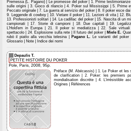
Premessa (L. Pagano) | Le promesse del poker | 1. Prime testimonianze 
sulle origini | 3. Gioco di rilancio | 4. Poker sul Mississippi | 5. Prime e
Peccato originale | 7. La guerra al servizio del poker | 8. Il poker esce dai 
9. Leggende di cowboy | 10. Vietare il poker | 11. Lezioni di vita | 12. Bluf
13. Professionisti solitari | 14. La cadillac del poker | 15. Nascita di un mi
campionati | 17. Storie di campioni | 18. Due capitali | 19. Legaliz
L'Hold'em in Europa | 21. Il poker si mediatizza | 22. Sale virtuali
spettacolo | 24. Esplosione sulla rete | Il futuro del poker |
Miele E.
Quan
rubò il piatto alla vecchia telesina |
Pagano L.
Le varianti del poker
Glossario | Note | Indice dei nomi
Depaulis T.
PETITE HISTOIRE DU POKER
Pole, Paris, 2008, 95p.
Préface (M. Abécassis) | 1. Le Poker et les 
de clarification | 2. Poker: les premiers 
mondialisation discrète | 4. L'irrésistible as
Origines | Références