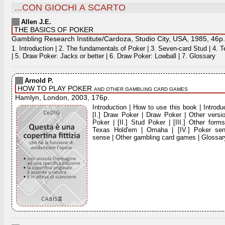
...CON GIOCHI A SCARTO
Allen J.E.
THE BASICS OF POKER
Gambling Research Institute/Cardoza, Studio City, USA, 1985, 46p.
1. Introduction | 2. The fundamentals of Poker | 3. Seven-card Stud | 4. 
| 5. Draw Poker: Jacks or better | 6. Draw Poker: Lowball | 7. Glossary
Arnold P.
HOW TO PLAY POKER
AND OTHER GAMBLING CARD GAMES
Hamlyn, London, 2003, 176p.
Introduction | How to use this book | Introdu
[I.] Draw Poker | Draw Poker | Other versi
Poker | [II.] Stud Poker | [III.] Other form
Texas Hold'em | Omaha | [IV.] Poker se
sense | Other gambling card games | Glossary