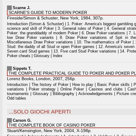
Scarne J.
SCARNE'S GUIDE TO MODERN POKER
Fireside/Simon & Schuster, New York, 1984, 307p.
Introduction (Simon & Schuster) | 1. Poker: America's biggest gambling 
science and skill of Poker | 3. General rules of Poker | 4. General strat
Poker: the granddaddy of modern Poker | 6. Draw Poker variations | 7. 
low Draw Poker variants | 8. Draw Poker variations of Spit in th
Miscellaneous Draw Poker variations | 10. The mathematics of Poker | 
Stud: the daddy of all Stud or open Poker games | 12. America's seven
Seven card Stud games | 13. Five card Stud Poker variations | 14. Prote
Poker cheats | Glossary | Index
Sippets T.
THE COMPLETE PRACTICAL GUIDE TO POKER AND POKER P
Lorenz Books, London, 2007, 256p.
Introduction | The history of Poker | How to play | Basic Poker skills | 
variations | Poker strategy | Online Poker | Casinos and clubs | Ca
tournaments | Glossary | Bibliography | Acknowledgements | Picture cred
Odd tables
...SOLO GIOCHI APERTI
Carson G.
THE COMPLETE BOOK OF CASINO POKER
Stuart/Kensington, New York, 2004, X-198p.