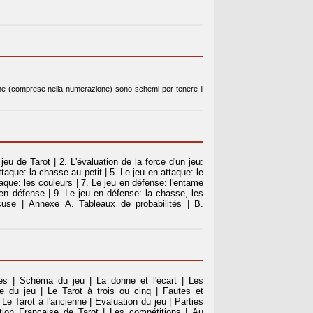
ne (comprese nella numerazione) sono schemi per tenere il
eu de Tarot | 2. L'évaluation de la force d'un jeu:
attaque: la chasse au petit | 5. Le jeu en attaque: le
ttaque: les couleurs | 7. Le jeu en défense: l'entame
t en défense | 9. Le jeu en défense: la chasse, les
excuse | Annexe A. Tableaux de probabilités | B.
es | Schéma du jeu | La donne et l'écart | Les
 du jeu | Le Tarot à trois ou cinq | Fautes et
 Le Tarot à l'ancienne | Evaluation du jeu | Parties
ion Française de Tarot | Les compétitions | Au