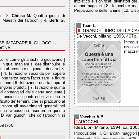
iniziatico e significati divinatori de
arcani maggiori | 8. Tarocchi e magi
Preparazione delle lamine | 12. Disp
si | 2.
Chiesa M.
Quattro giochi di
.
Maestri dei tarocchi | 4.
Berti G.
Tuan L.
IL GRANDE LIBRO DELLA C
De Vecchi, Milano, 1993, 407p.
Introduz
SE IMPARARE IL GIUOCO
divinazi
LOGNA
mazzi n
oco, e come gli antichi lo giocavano |
 in qual maniera si dee distribuire le
me al presente si gioca il denaro | 3.
 | 4. Istruzione seconda per sapere
one terza sopra l'accusare le figure
riccone | 6. Istruzione quarta sopra il
vengono prodotti | 7. Istruzione quinta
i conteggiati dalle carte accusate |
l tondino, e quanti onori vi sieno in
ficato de' termini, che si praticano al
 sopra gli avvertimenti generali nel
, che si possono incorrere in questo
 Di vari giuochi, che co' tarocchini si
Vaccher A.P.
TAROCCHI
del 1754.
Idea Libri, Milano, 1994, ca. 130
Introduzione | I. Gli arcani maggiori |
I
Sottotitolo: "Una guida completa ai 78 ar