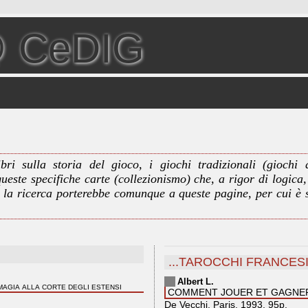
 CeDIG
ri sulla storia del gioco, i giochi tradizionali (giochi d
queste specifiche carte (collezionismo) che, a rigor di logica
a la ricerca porterebbe comunque a queste pagine, per cui è s
...TAROCCHI FRANCESI
Albert L.
MAGIA ALLA CORTE DEGLI ESTENSI
COMMENT JOUER ET GAGNE
De Vecchi, Paris, 1993, 95p.