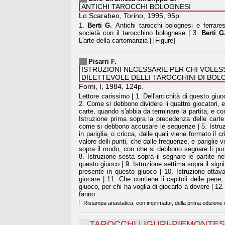
ANTICHI TAROCCHI BOLOGNESI
Lo Scarabeo, Torino, 1995, 95p.
1.
Berti G.
Antichi tarocchi bolognesi e ferrare
società con il tarocchino bolognese | 3.
Berti G
L'arte della cartomanzia | [Figure]
Pisarri F.
ISTRUZIONI NECESSARIE PER CHI VOLES
DILETTEVOLE DELLI TAROCCHINI DI BO
Forni, I, 1984, 124p.
Lettore carissimo | 1. Dell'antichità di questo giu
2. Come si debbono dividere li quattro giocatori, e
carte, quando s'abbia da terminare la partita, e co
Istruzione prima sopra la precedenza delle carte
come si debbono accusare le sequenze | 5. Istruzi
in pariglia, o cricca, dalle quali viene formato il c
valore delli punti, che dalle frequenze, e pariglie 
sopra il modo, con che si debbono segnare li punt
8. Istruzione sesta sopra il segnare le partite ne
questo giuoco | 9. Istruzione settima sopra il signi
presente in questo giuoco | 10. Istruzione ottava
giocare | 11. Che contiene li capitoli delle pene
giuoco, per chi ha voglia di giocarlo a dovere | 12.
fanno
Ristampa anastatica, con imprimatur, della prima edizione 
...TAROCCHI LIGURI-PIEMONTES