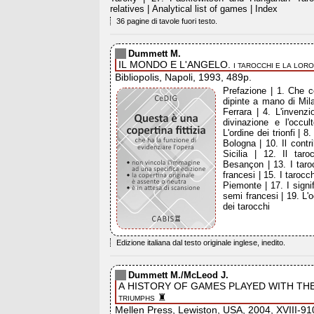
relatives | Analytical list of games | Index
36 pagine di tavole fuori testo.
Dummett M.
IL MONDO E L'ANGELO.
I TAROCCHI E LA LOR
Bibliopolis, Napoli, 1993, 489p.
Prefazione | 1. Che c
dipinte a mano di Mil
Ferrara | 4. L'invenzi
divinazione e l'occul
L'ordine dei trionfi | 8.
Bologna | 10. Il contr
Sicilia | 12. Il tar
Besançon | 13. I taroc
francesi | 15. I tarocch
Piemonte | 17. I signif
semi francesi | 19. L'o
dei tarocchi
Edizione italiana dal testo originale inglese, inedito.
Dummett M./McLeod J.
A HISTORY OF GAMES PLAYED WITH TH
♜
TRIUMPHS
Mellen Press, Lewiston, USA, 2004, XVIII-91