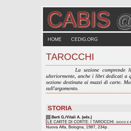
CABIS
@
HOME
CEDIG.ORG
TAROCCHI
La sezione comprende lib
ulteriormente, anche i libri dedicati a 
sezione destinata ai mazzi di carte. M
sull'argomento.
STORIA
Berti G./Vitali A. (eds.)
LE CARTE DI CORTE: I TAROCCHI.
GIOCO E 
Nuova Alfa, Bologna, 1987, 234p.