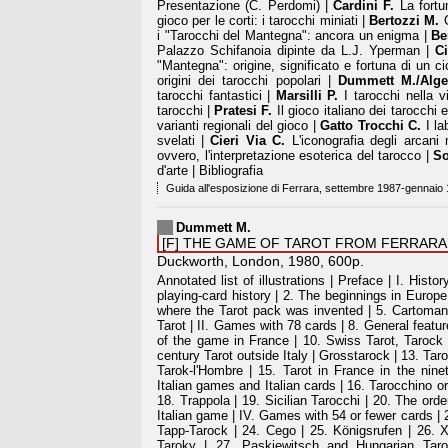
Presentazione (C. Perdomi) |
Cardini F.
La fortun
gioco per le corti: i tarocchi miniati |
Bertozzi M.
G
i "Tarocchi del Mantegna": ancora un enigma |
Be
Palazzo Schifanoia dipinte da L.J. Yperman |
Ci
"Mantegna": origine, significato e fortuna di un c
origini dei tarocchi popolari |
Dummett M./Alger
tarocchi fantastici |
Marsilli P.
I tarocchi nella vi
tarocchi |
Pratesi F.
Il gioco italiano dei tarocchi 
varianti regionali del gioco |
Gatto Trocchi C.
I lab
svelati |
Cieri Via C.
L'iconografia degli arcani
ovvero, l'interpretazione esoterica del tarocco |
So
d'arte | Bibliografia
Guida all'esposizione di Ferrara, settembre 1987-gennaio
Dummett M.
[F] THE GAME OF TAROT FROM FERRARA 
Duckworth, London, 1980, 600p.
Annotated list of illustrations | Preface | I. Hist
playing-card history | 2. The beginnings in Europ
where the Tarot pack was invented | 5. Cartoman
Tarot | II. Games with 78 cards | 8. General featu
of the game in France | 10. Swiss Tarot, Tarock 
century Tarot outside Italy | Grosstarock | 13. Ta
Tarok-l'Hombre | 15. Tarot in France in the ninet
Italian games and Italian cards | 16. Tarocchino or
18. Trappola | 19. Sicilian Tarocchi | 20. The orde
Italian game | IV. Games with 54 or fewer cards | 
Tapp-Tarock | 24. Cego | 25. Königsrufen | 26.
Taroky | 27. Paskiewitsch and Hungarian Taro