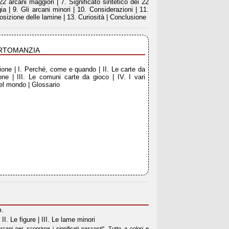
i 22 arcani maggiori | 7. Significato sintetico dei 22
a | 9. Gli arcani minori | 10. Considerazioni | 11.
osizione delle lamine | 13. Curiosità | Conclusione
ARTOMANZIA
ione | I. Perché, come e quando | II. Le carte da
one | III. Le comuni carte da gioco | IV. I vari
el mondo | Glossario
p.
 II. Le figure | III. Le lame minori
cani per scoprirne i significati nascosti". Tutto a colori e