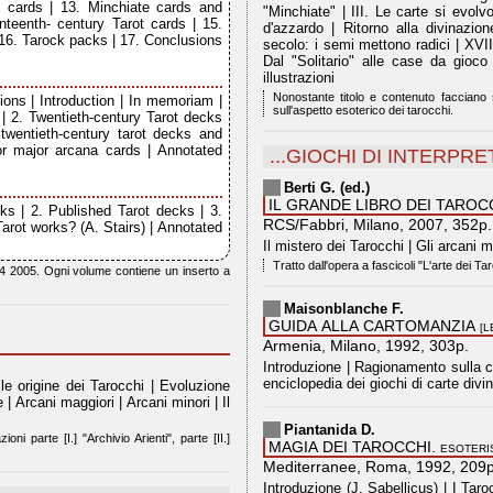
 cards | 13. Minchiate cards and
"Minchiate" | III. Le carte si evolvon
enteenth- century Tarot cards | 15.
d'azzardo | Ritorno alla divinazio
 16. Tarock packs | 17. Conclusions
secolo: i semi mettono radici | XVIII
Dal "Solitario" alle case da gioc
illustrazioni
Nonostante titolo e contenuto facciano 
ions | Introduction | In memoriam |
sull'aspetto esoterico dei tarocchi.
| 2. Twentieth-century Tarot decks
 twentieth-century tarot decks and
or major arcana cards | Annotated
...GIOCHI DI INTERPR
Berti G. (ed.)
IL GRANDE LIBRO DEI TAROC
ks | 2. Published Tarot decks | 3.
RCS/Fabbri, Milano, 2007, 352p.
arot works? (A. Stairs) | Annotated
Il mistero dei Tarocchi | Gli arcani m
Tratto dall'opera a fascicoli "L'arte dei Ta
. 4 2005. Ogni volume contiene un inserto a
Maisonblanche F.
GUIDA ALLA CARTOMANZIA
[
Armenia, Milano, 1992, 303p.
Introduzione | Ragionamento sulla ca
enciclopedia dei giochi di carte divin
ile origine dei Tarocchi | Evoluzione
te | Arcani maggiori | Arcani minori | Il
Piantanida D.
ioni parte [I.] "Archivio Arienti", parte [II.]
MAGIA DEI TAROCCHI.
ESOTERI
Mediterranee, Roma, 1992, 209p
Introduzione (J. Sabellicus) | I Tar