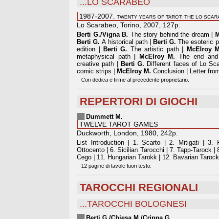
...LO SCARABEO
1987-2007.
TWENTY YEARS OF TAROT: THE LO SCA
Lo Scarabeo, Torino, 2007, 127p.
Berti G./Vigna B.
The story behind the dream |
M
Berti G.
A historical path |
Berti G.
The esoteric p
edition |
Berti G.
The artistic path |
McElroy M
metaphysical path |
McElroy M.
The end and 
creative path |
Berti G.
Different faces of Lo Sc
comic strips |
McElroy M.
Conclusion | Letter fr
Con dedica e firme al precedente proprietario.
REPERTORI DI GIOCHI
Dummett M.
TWELVE TAROT GAMES
Duckworth, London, 1980, 242p.
List Introduction | 1. Scarto | 2. Mitigati | 3.
Ottocento | 6. Sicilian Tarocchi | 7. Tapp-Tarock | 
Cego | 11. Hungarian Tarokk | 12. Bavarian Tarock
12 pagine di tavole fuori testo.
TAROCCHI REGIONALI
...TAROCCHI BOLOGNESI
Berti G./Chiesa M./Crippa G.