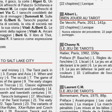
a, il gioco, la corte |
Algeri G.
Un
[22 chapitres] | Lexique
li affreschi di Palazzo Schifanoia e
rtozzi M.
Le copie degli affreschi di
eri Via C.
I tarocchi cosiddetti del
Albert L.
iclo di immagini |
Dummett M.
Sulle
BIEN JOUER AU TAROT
i G./Berti G.
Tarocchi popolari e
De Vecchi, Paris, 2011, 141p.
ta di società, la vita di società nei
[22 chapitres] | Lexique
e la sua storia |
Vitali A./Berti G.
Le
irinti della ragione |
Vitali A.
Arcani
Nuova edizione del precedente. 22 pagi
 maggiori |
Berti G.
Il libro di Thot,
punteggio.
lmi F.
Il tarocco come espressione
Chavey N.
 1988.
LE JEU DE TAROTS
Hatier, Paris, 1982, 159p.
Préface (P. Bauche) | 1. Règles du j
TO SALT LAKE CITY
l'enchère | 3. L'écart | 4. Le jeu en 
déclarant à le petit | 6. Le jeu en a
| 8. Le jeu en défense: le petit es
ory and mistery | 1. The Tarot pack in
couleurs | 10. L'utilisation de l'
e | 3. Europe and Asia | 4. When and
Solutions
cy | 6. The occult | 7. The game of
res of the game | 9. The early stages
or Troccas | 11. Classic eighteenth
Laurent C.M.
rocco in Piedmont and Lombardy | 14.
LE JEU DE TAROTS
eenth and twentieth centuries | III.
Bornemann, Paris, 1975, 88p.
 Tarocchi bolognesi | 17. Minchiate |
r of the Tarot trumps | 21. The early
Préface | Avant-propos | Les cart
22. Tapp-Tarock | 23. The variants of
enchères | La marque | La marche
 XIXer-Rufen, XXer-Rufen and Czech
pénalités | Les mises et les bêtes |
kk | 28. Bavarian Tarock and its
commentées | Règle de la Fédérat