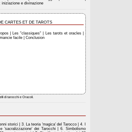
: iniziazione e divinazione
DE CARTES ET DE TAROTS
opos | Les "classiques" | Les tarots et oracles |
mancie facile | Conclusion
lli di tarocchi e Oracoli.
ni storici | 3. La teoria 'magica' del Tarocco | 4. I
ta e 'sacralizzazione' dei Tarocchi | 6. Simbolismo