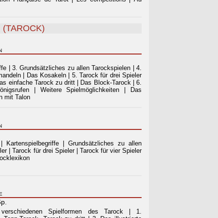
I (TAROCK)
N
ffe | 3. Grundsätzliches zu allen Tarockspielen | 4.
mandeln | Das Kosakeln | 5. Tarock für drei Spieler
as einfache Tarock zu dritt | Das Block-Tarock | 6.
önigsrufen | Weitere Spielmöglichkeiten | Das
n mit Talon
N
 Kartenspielbegriffe | Grundsätzliches zu allen
r | Tarock für drei Spieler | Tarock für vier Spieler
rocklexikon
E
6p.
 verschiedenen Spielformen des Tarock | 1.