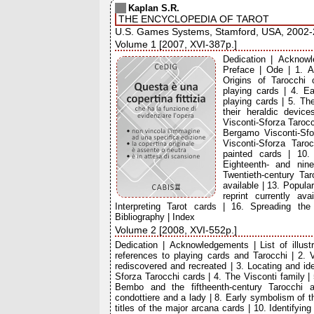
Kaplan S.R.
THE ENCYCLOPEDIA OF TAROT
U.S. Games Systems, Stamford, USA, 2002
Volume 1 [2007, XVI-387p.]
Dedication | Acknowle
Preface | Ode | 1. An
Origins of Tarocchi 
playing cards | 4. Ea
playing cards | 5. Th
their heraldic devic
Visconti-Sforza Taroc
Bergamo Visconti-Sfo
Visconti-Sforza Taro
painted cards | 10.
Eighteenth- and nine
Twentieth-century Ta
available | 13. Popula
reprint currently av
Interpreting Tarot cards | 16. Spreading th
Bibliography | Index
Volume 2 [2008, XVI-552p.]
Dedication | Acknowledgements | List of illust
references to playing cards and Tarocchi | 2. 
rediscovered and recreated | 3. Locating and ide
Sforza Tarocchi cards | 4. The Visconti family | 
Bembo and the fiftheenth-century Tarocchi a
condottiere and a lady | 8. Early symbolism of 
titles of the major arcana cards | 10. Identifying