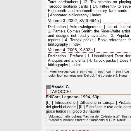
Tarot cardmakers | 12. Tax stamps on playing
Tarocco siciliano cards | 14. Fifteenth- to sev
Eighteenth- and nineteenth-century Tarot cards |
| Annotated bibliography | Index
Volume 3 [2002, XVIII-694p.]
Dedication | Acknowledgements | List of illustrat
1. Pamela Colman Smith: the Rider-Waite artist 
and designs not readily available | 3. Popular
reprints | 4. Tarock packs | Book references f
bibliography | Index
Volume 4 [2005, X-802p.]
Dedication | Preface | 1. Unpublished Tarot dec
Antiques and ancients | 4. Tarock packs | Does T
bibliography | Index
Prime edizioni: vol. 1 1978, vol. 2 1986, vol. 3 1990, vol
colori fuori numerazione. Del vol. 4 è co-autore J. Huets.
Mandel G.
I TAROCCHI
EdiCart, Legnano, 1994, 60p.
[I.] | Introduzione | Diffusione in Europa | Probab
dei giochi di carte | [II.] Significati e uso delle car
gioco ludico | Il gioco divinatorio
Volumetto nella collana "Vetrina del Collezionista". Illustraz
"Tarocchi Visconti-Sforza" e "Tarocchini di G.M. Mitelli".