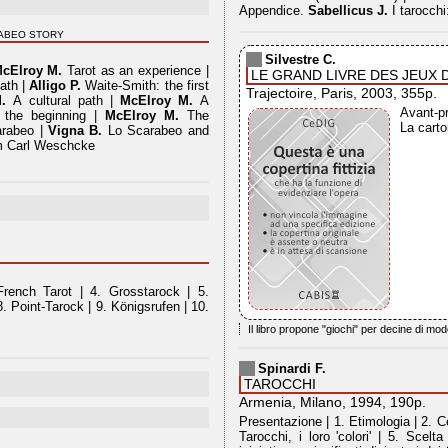
Appendice.
Sabellicus J.
I tarocchi
RABEO STORY
Silvestre C.
cElroy M.
Tarot as an experience |
LE GRAND LIVRE DES JEUX 
ath |
Alligo P.
Waite-Smith: the first
Trajectoire, Paris, 2003, 355p.
.
A cultural path |
McElroy M.
A
Avant-pr
the beginning |
McElroy M.
The
La carto
arabeo |
Vigna B.
Lo Scarabeo and
om Carl Weschcke
 French Tarot | 4. Grosstarock | 5.
8. Point-Tarock | 9. Königsrufen | 10.
Il libro propone "giochi" per decine di mode
Spinardi F.
TAROCCHI
Armenia, Milano, 1994, 190p.
Presentazione | 1. Etimologia | 2. Cen
Tarocchi, i loro 'colori' | 5. Scel