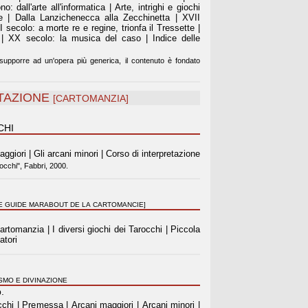
o: dall'arte all'informatica | Arte, intrighi e giochi
ne | Dalla Lanzichenecca alla Zecchinetta | XVII
 secolo: a morte re e regine, trionfa il Tressette |
o | XX secolo: la musica del caso | Indice delle
supporre ad un'opera più generica, il contenuto è fondato
ETAZIONE
[CARTOMANZIA]
CHI
aggiori | Gli arcani minori | Corso di interpretazione
rocchi", Fabbri, 2000.
LE GUIDE MARABOUT DE LA CARTOMANCIE]
rtomanzia | I diversi giochi dei Tarocchi | Piccola
atori
SMO E DIVINAZIONE
.
occhi | Premessa | Arcani maggiori | Arcani minori |