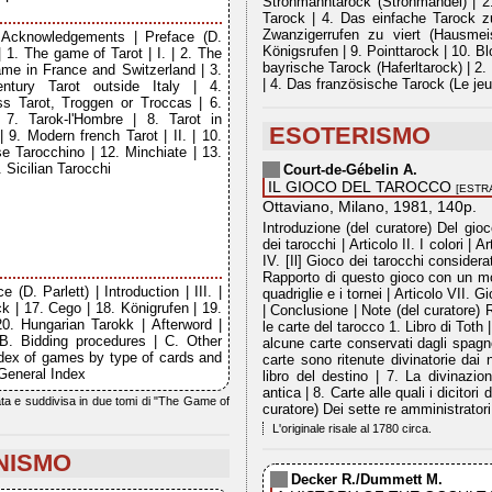
Strohmanntarock (Strohmandel) | 2. 
Tarock | 4. Das einfache Tarock zu 
Zwanzigerrufen zu viert (Hausmeis
 | Acknowledgements | Preface (D.
Königsrufen | 9. Pointtarock | 10. Bl
 | 1. The game of Tarot | I. | 2. The
bayrische Tarock (Haferltarock) | 2.
ame in France and Switzerland | 3.
| 4. Das französische Tarock (Le jeu
century Tarot outside Italy | 4.
ss Tarot, Troggen or Troccas | 6.
 7. Tarok-l'Hombre | 8. Tarot in
ESOTERISMO
9. Modern french Tarot | II. | 10.
se Tarocchino | 12. Minchiate | 13.
 Sicilian Tarocchi
Court-de-Gébelin A.
IL GIOCO DEL TAROCCO
[ESTR
Ottaviano, Milano, 1981, 140p.
Introduzione (del curatore) Del gioco
dei tarocchi | Articolo II. I colori | A
IV. [Il] Gioco dei tarocchi considera
Rapporto di questo gioco con un mo
 (D. Parlett) | Introduction | III. |
quadriglie e i tornei | Articolo VII. 
k | 17. Cego | 18. Königrufen | 19.
| Conclusione | Note (del curatore) 
0. Hungarian Tarokk | Afterword |
le carte del tarocco 1. Libro di Toth 
B. Bidding procedures | C. Other
alcune carte conservati dagli spagnoli
ndex of games by type of cards and
carte sono ritenute divinatorie dai
 General Index
libro del destino | 7. La divinazi
antica | 8. Carte alle quali i dicitor
iata e suddivisa in due tomi di "The Game of
curatore) Dei sette re amministratori
L'originale risale al 1780 circa.
NISMO
Decker R./Dummett M.