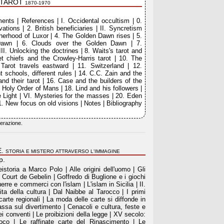
 TAROT
1870-1970
nts | References | I. Occidental occultism | 0.
vations | 2. British beneficiaries | II. Syncretism
herhood of Luxor | 4. The Golden Dawn rises | 5.
Dawn | 6. Clouds over the Golden Dawn | 7.
II. Unlocking the doctrines | 8. Waits's tarot and
et chiefs and the Crowley-Harris tarot | 10. The
arot travels eastward | 11. Switzerland | 12.
t schools, different rules | 14. C.C. Zain and the
and their tarot | 16. Case and the builders of the
 Holy Order of Mans | 18. Lind and his followers |
 Light | VI. Mysteries for the masses | 20. Eden
1. New focus on old visions | Notes | Bibliography
merazione.
E.
STORIA E MISTERO ATTRAVERSO L'IMMAGINE
p.
eistoria a Marco Polo | Alle origini dell'uomo | Gli
di Court de Gebelin | Goffredo di Buglione e i giochi
uerre e commerci con l'islam | L'islam in Sicilia | II.
ta della cultura | Dal Naibbe al Tarocco | I primi
 carte regionali | La moda delle carte si diffonde in
ssa sul divertimento | Cenacoli e cultura, feste e
ei conventi | Le proibizioni della legge | XV secolo:
ioco | Le raffinate carte del Rinascimento | Le