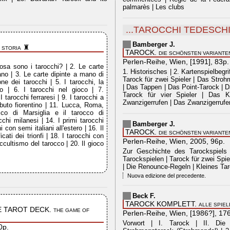
palmarès | Les clubs
...TAROCCHI TEDESCH
Bamberger J.
♜
O STORIA
TAROCK.
DIE SCHÖNSTEN VARIANTE
Perlen-Reihe, Wien, [1991], 83p.
osa sono i tarocchi? | 2. Le carte
1. Historisches | 2. Kartenspielbegri
ano | 3. Le carte dipinte a mano di
Tarock für zwei Spieler | Das Stroh
one dei tarocchi | 5. I tarocchi, la
| Das Tappen | Das Point-Tarock | D
to | 6. I tarocchi nel gioco | 7.
Tarock für vier Spieler | Das K
 I tarocchi ferraresi | 9. I tarocchi a
Zwanzigerrufen | Das Zwanzigerrufe
ibuto fiorentino | 11. Lucca, Roma,
occo di Marsiglia e il tarocco di
chi milanesi | 14. I primi tarocchi
Bamberger J.
i con semi italiani all'estero | 16. Il
TAROCK.
DIE SCHÖNSTEN VARIANTE
icati dei trionfi | 18. I tarocchi con
Perlen-Reihe, Wien, 2005, 96p.
ccultismo del tarocco | 20. Il gioco
Zur Geschichte des Tarockspiels |
Tarockspielen | Tarock für zwei Spiele
| Die Renounce-Regeln | Kleines Ta
Nuova edizione del precedente.
Beck F.
TAROCK KOMPLETT.
ALLE SPIEL
E TAROT DECK.
THE GAME OF
Perlen-Reihe, Wien, [1986?], 17
Vorwort | I. Tarock | II. Die
0p.