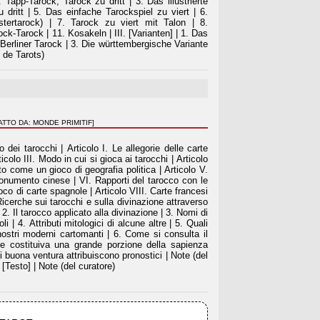
Tapp-Tarock, Tarock zu dritt | 3. Das illustrierte
dritt | 5. Das einfache Tarockspiel zu viert | 6.
tertarock) | 7. Tarock zu viert mit Talon | 8.
ock-Tarock | 11. Kosakeln | III. [Varianten] | 1. Das
 Berliner Tarock | 3. Die württembergische Variante
 de Tarots)
ATTO DA: MONDE PRIMITIF]
 dei tarocchi | Articolo I. Le allegorie delle carte
rticolo III. Modo in cui si gioca ai tarocchi | Articolo
to come un gioco di geografia politica | Articolo V.
numento cinese | VI. Rapporti del tarocco con le
Gioco di carte spagnole | Articolo VIII. Carte francesi
Ricerche sui tarocchi e sulla divinazione attraverso
| 2. Il tarocco applicato alla divinazione | 3. Nomi di
 | 4. Attributi mitologici di alcune altre | 5. Quali
 nostri moderni cartomanti | 6. Come si consulta il
one costituiva una grande porzione della sapienza
i di buona ventura attribuiscono pronostici | Note (del
 [Testo] | Note (del curatore)