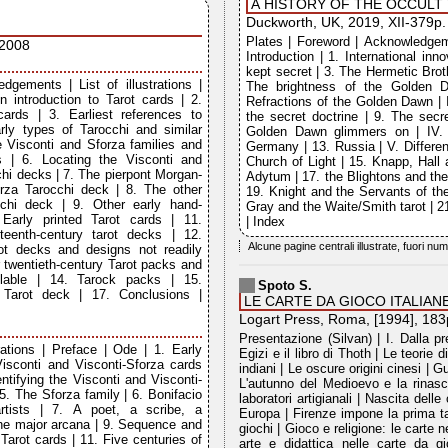
A HISTORY OF THE OCCULT
Duckworth, UK, 2019, XII-379p.
Plates | Foreword | Acknowledgeme
-2008
Introduction | 1. International inno
kept secret | 3. The Hermetic Brot
dgements | List of illustrations |
The brightness of the Golden 
 introduction to Tarot cards | 2.
Refractions of the Golden Dawn | I
cards | 3. Earliest references to
the secret doctrine | 9. The secr
rly types of Tarocchi and similar
Golden Dawn glimmers on | IV. T
e Visconti and Sforza families and
Germany | 13. Russia | V. Differen
es | 6. Locating the Visconti and
Church of Light | 15. Knapp, Hall 
chi decks | 7. The pierpont Morgan-
Adytum | 17. the Blightons and the
rza Tarocchi deck | 8. The other
19. Knight and the Servants of the
cchi deck | 9. Other early hand-
Gray and the Waite/Smith tarot | 2
 Early printed Tarot cards | 11.
| Index
teenth-century tarot decks | 12.
Alcune pagine centrali illustrate, fuori nu
rot decks and designs not readily
r twentieth-century Tarot packs and
ailable | 14. Tarock packs | 15.
Spoto S.
e Tarot deck | 17. Conclusions |
LE CARTE DA GIOCO ITALIAN
Logart Press, Roma, [1994], 183
Presentazione (Silvan) | I. Dalla pr
rations | Preface | Ode | 1. Early
Egizi e il libro di Thoth | Le teorie 
Visconti and Visconti-Sforza cards
indiani | Le oscure origini cinesi | G
ntifying the Visconti and Visconti-
L'autunno del Medioevo e la rinasci
5. The Sforza family | 6. Bonifacio
laboratori artigianali | Nascita delle
rtists | 7. A poet, a scribe, a
Europa | Firenze impone la prima ta
the major arcana | 9. Sequence and
giochi | Gioco e religione: le carte n
 Tarot cards | 11. Five centuries of
arte e didattica nelle carte da g